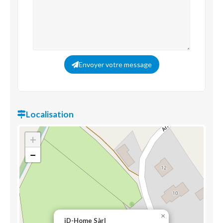
Envoyer votre message
Localisation
+
−
×
iD-Home Sàrl