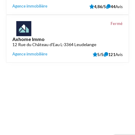
Agence immobilière
4,86/5
44
Avis
Fermé
Axhome Immo
12 Rue du Château d'Eau L-3364 Leudelange
Agence immobilière
5/5
121
Avis
Découvrez aussi
Maison.lu
Liens utiles
Contactez-nous
Mentions légales