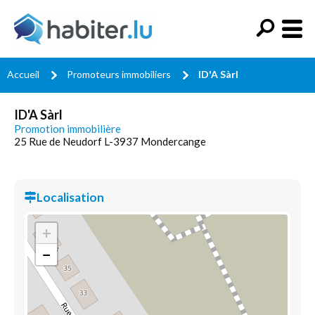
Accueil
Promoteurs immobiliers
ID'A Sàrl
ID'A Sàrl
Promotion immobilière
25 Rue de Neudorf L-3937 Mondercange
Localisation
+
−