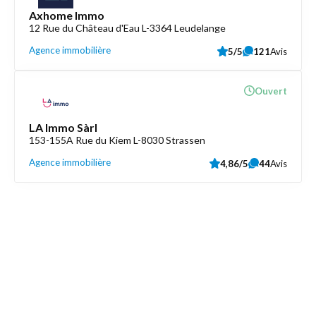
Axhome Immo
12 Rue du Château d'Eau L-3364 Leudelange
Agence immobilière
5/5
121
Avis
Ouvert
LA Immo Sàrl
153-155A Rue du Kiem L-8030 Strassen
Agence immobilière
4,86/5
44
Avis
Découvrez aussi
Maison.lu
Liens utiles