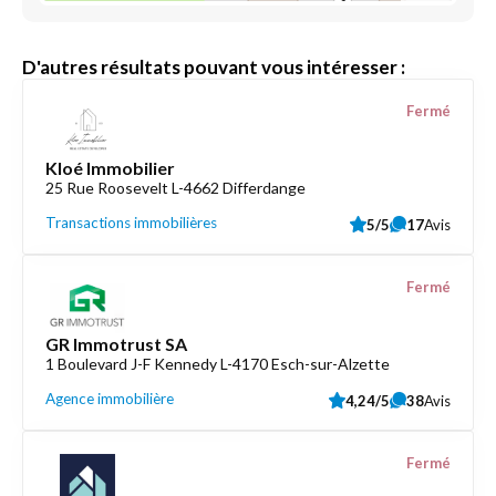
D'autres résultats pouvant vous intéresser :
Fermé
Kloé Immobilier
25 Rue Roosevelt L-4662 Differdange
Transactions immobilières
5/5
17
Avis
Fermé
GR Immotrust SA
1 Boulevard J-F Kennedy L-4170 Esch-sur-Alzette
Agence immobilière
4,24/5
38
Avis
Fermé