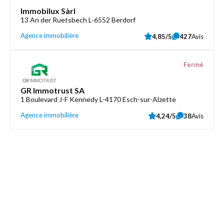
Immobilux Sàrl
13 An der Ruetsbech L-6552 Berdorf
Agence immobilière
4,85/5
427
Avis
Fermé
GR Immotrust SA
1 Boulevard J-F Kennedy L-4170 Esch-sur-Alzette
Agence immobilière
4,24/5
38
Avis
Découvrez aussi
Maison.lu
Liens utiles