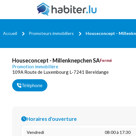
Accueil
Promoteurs immobiliers
Houseconcept - Millenk
Houseconcept - Millenknepchen SA
Fermé
Promotion immobilière
109A Route de Luxembourg L-7241 Bereldange
Téléphone
Horaires d'ouverture
Vendredi
08:00 à 17:30