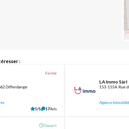
éresser :
Fermé
LA Immo Sàrl
662 Differdange
153-155A Rue d
res
Agence immobili
5/5
17
Avis
Ouvert