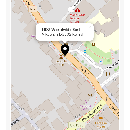
×
HDZ Worldwide Sàrl
9 Rue Enz L-5532 Remich