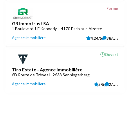
Fermé
GR Immotrust SA
1 Boulevard J-F Kennedy L-4170 Esch-sur-Alzette
Agence immobilière
4,24/5
38
Avis
Ouvert
Tiro Estate - Agence Immobilière
6D Route de Trèves L-2633 Senningerberg
Agence immobilière
5/5
2
Avis
Découvrez aussi
Maison.lu