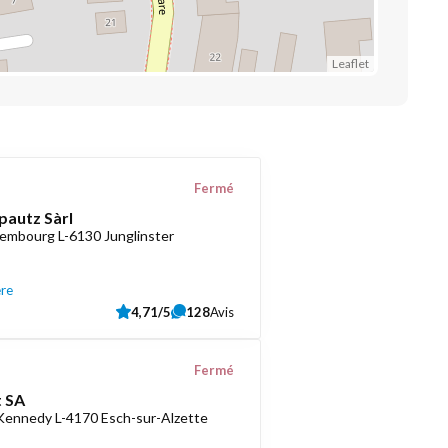
Leaflet
Fermé
pautz Sàrl
embourg L-6130 Junglinster
ère
4,71/5
128
Avis
Fermé
 SA
 Kennedy L-4170 Esch-sur-Alzette