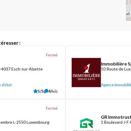
éresser :
Fermé
Immobilière S
L-4037 Esch-sur-Alzette
10 Route de Lux
 d'état
Agence immobili
5/5
4
Avis
Fermé
GR Immotrust
ptembre L-2550 Luxembourg
1 Boulevard J-F