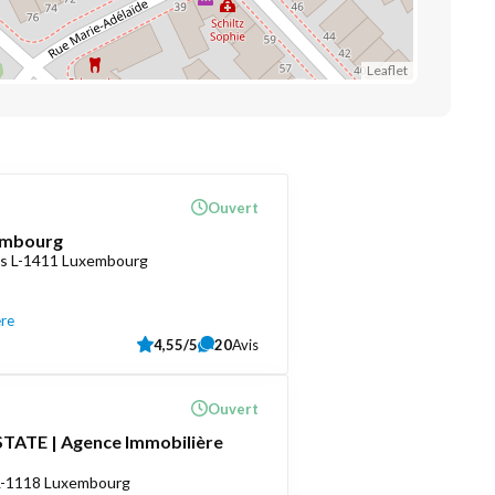
Leaflet
Ouvert
embourg
as L-1411 Luxembourg
ère
4,55/5
20
Avis
Ouvert
TATE | Agence Immobilière
 L-1118 Luxembourg