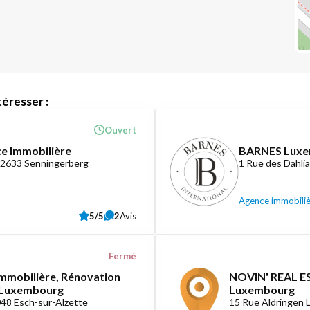
éresser :
Ouvert
ce Immobilière
BARNES Lux
-2633 Senningerberg
1 Rue des Dahli
Agence immobili
5/5
2
Avis
Fermé
mmobilière, Rénovation
NOVIN' REAL ES
e Luxembourg
Luxembourg
048 Esch-sur-Alzette
15 Rue Aldringen