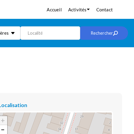
Accueil
Activités
Contact
ières
Localité
Rechercher
Localisation
+
−