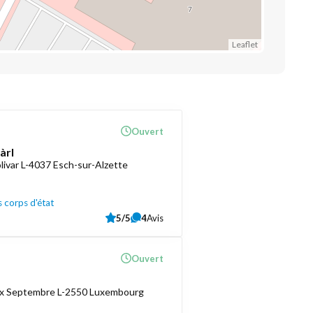
Leaflet
Ouvert
àrl
livar L-4037 Esch-sur-Alzette
 corps d'état
5/5
4
Avis
Ouvert
ix Septembre L-2550 Luxembourg