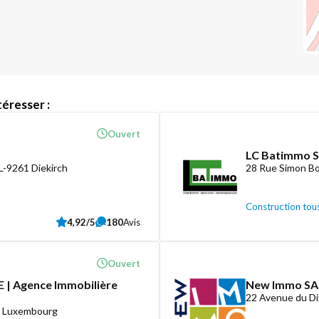
éresser :
Ouvert
LC Batimmo S
L-9261 Diekirch
28 Rue Simon Bo
Construction tous
4,92/5
180
Avis
Ouvert
 | Agence Immobilière
New Immo SA
22 Avenue du D
8 Luxembourg