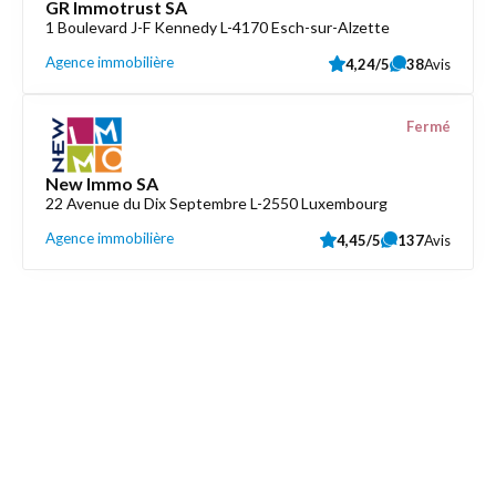
GR Immotrust SA
1 Boulevard J-F Kennedy L-4170 Esch-sur-Alzette
Agence immobilière
4,24/5
38
Avis
Fermé
New Immo SA
22 Avenue du Dix Septembre L-2550 Luxembourg
Agence immobilière
4,45/5
137
Avis
Découvrez aussi
Maison.lu
Liens utiles
Contactez-nous