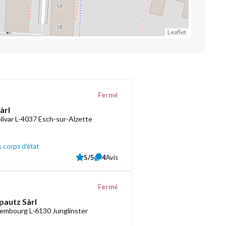
Leaflet
Fermé
àrl
livar L-4037 Esch-sur-Alzette
 corps d'état
5/5
4
Avis
Fermé
pautz Sàrl
embourg L-6130 Junglinster