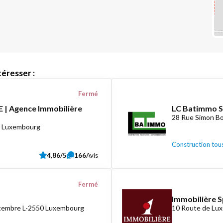
éresser :
Fermé
 | Agence Immobilière
LC Batimmo S
28 Rue Simon Bo
8 Luxembourg
Construction tous
4,86/5
166
Avis
Fermé
Immobilière S
ptembre L-2550 Luxembourg
10 Route de Lux