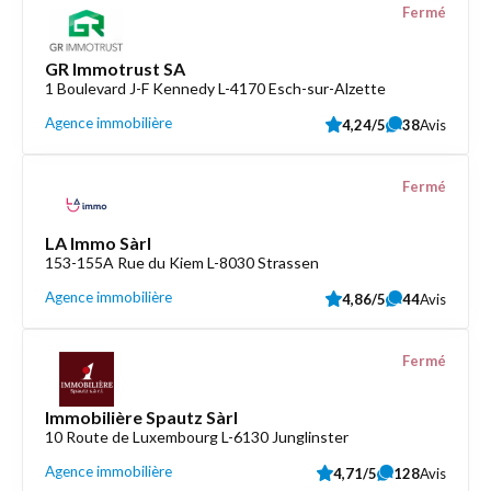
Fermé
GR Immotrust SA
1 Boulevard J-F Kennedy L-4170 Esch-sur-Alzette
Agence immobilière
4,24/5
38
Avis
Fermé
LA Immo Sàrl
153-155A Rue du Kiem L-8030 Strassen
Agence immobilière
4,86/5
44
Avis
Fermé
Immobilière Spautz Sàrl
10 Route de Luxembourg L-6130 Junglinster
Agence immobilière
4,71/5
128
Avis