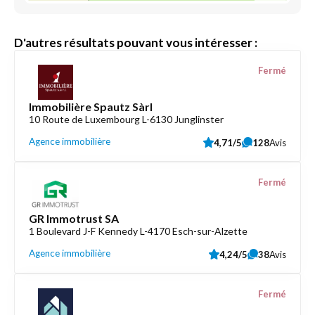
D'autres résultats pouvant vous intéresser :
Fermé
Immobilière Spautz Sàrl
10 Route de Luxembourg L-6130 Junglinster
Agence immobilière
4,71/5
128
Avis
Fermé
GR Immotrust SA
1 Boulevard J-F Kennedy L-4170 Esch-sur-Alzette
Agence immobilière
4,24/5
38
Avis
Fermé