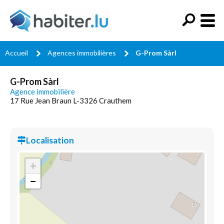
Accueil
Agences immobilières
G-Prom Sàrl
G-Prom Sàrl
Agence immobilière
17 Rue Jean Braun L-3326 Crauthem
Localisation
+
−