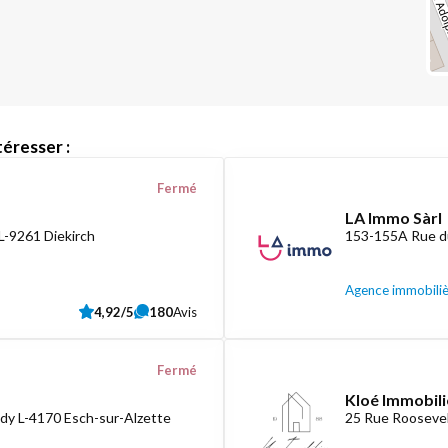
éresser :
Fermé
LA Immo Sàrl
L-9261 Diekirch
153-155A Rue d
Agence immobili
4,92/5
180
Avis
Fermé
Kloé Immobili
dy L-4170 Esch-sur-Alzette
25 Rue Roosevel