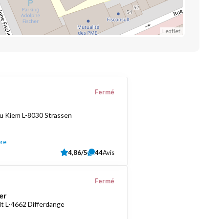
Leaflet
Fermé
u Kiem L-8030 Strassen
ère
4,86/5
44
Avis
Fermé
er
t L-4662 Differdange