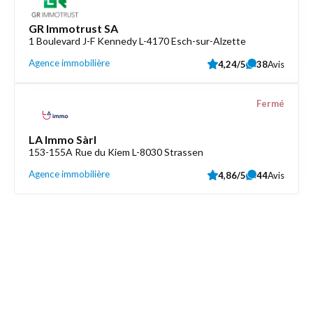
GR Immotrust SA
1 Boulevard J-F Kennedy L-4170 Esch-sur-Alzette
Agence immobilière
4,24/5
38
Avis
Fermé
LA Immo Sàrl
153-155A Rue du Kiem L-8030 Strassen
Agence immobilière
4,86/5
44
Avis
Découvrez aussi
Maison.lu
Liens utiles