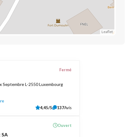
Leaflet
Fermé
ix Septembre L-2550 Luxembourg
ère
4,45/5
137
Avis
Ouvert
 SA