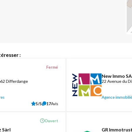
éresser :
Fermé
New Immo SA
662 Differdange
22 Avenue du D
res
Agence immobili
5/5
17
Avis
Ouvert
 Sàrl
GR Immotrust