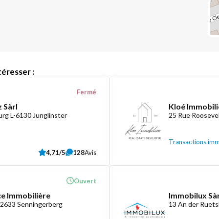
éresser :
Fermé
 Sàrl
Kloé Immobili
rg L-6130 Junglinster
25 Rue Roosevel
Transactions imm
4,71/5
128
Avis
Ouvert
ce Immobilière
Immobilux Sàr
-2633 Senningerberg
13 An der Ruets