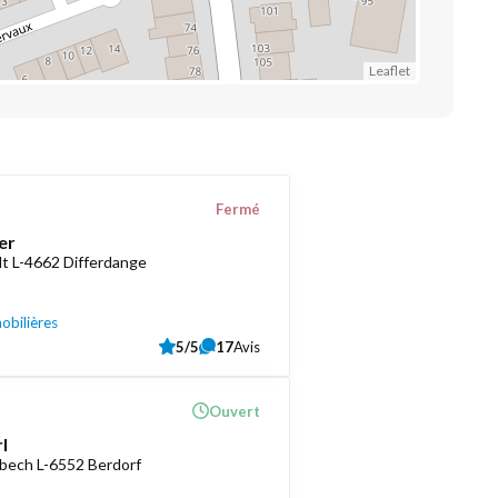
Leaflet
Fermé
er
t L-4662 Differdange
obilières
5/5
17
Avis
Ouvert
l
bech L-6552 Berdorf