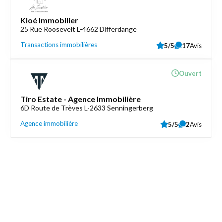
Kloé Immobilier
25 Rue Roosevelt L-4662 Differdange
Transactions immobilières
5/5
17
Avis
Ouvert
Tiro Estate - Agence Immobilière
6D Route de Trèves L-2633 Senningerberg
Agence immobilière
5/5
2
Avis
Découvrez aussi
Maison.lu
Liens utiles