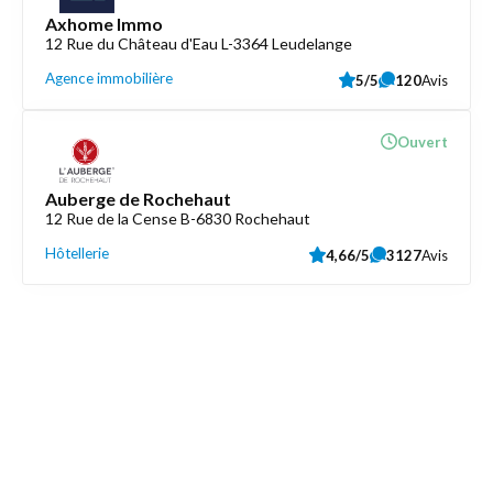
Axhome Immo
12 Rue du Château d'Eau L-3364 Leudelange
Agence immobilière
5/5
120
Avis
Ouvert
Auberge de Rochehaut
12 Rue de la Cense B-6830 Rochehaut
Hôtellerie
4,66/5
3127
Avis
Découvrez aussi
Maison.lu
Liens utiles