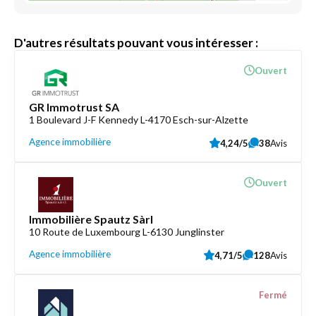
D'autres résultats pouvant vous intéresser :
Ouvert
GR Immotrust SA
1 Boulevard J-F Kennedy L-4170 Esch-sur-Alzette
Agence immobilière
4,24/5
38
Avis
Ouvert
Immobilière Spautz Sàrl
10 Route de Luxembourg L-6130 Junglinster
Agence immobilière
4,71/5
128
Avis
Fermé