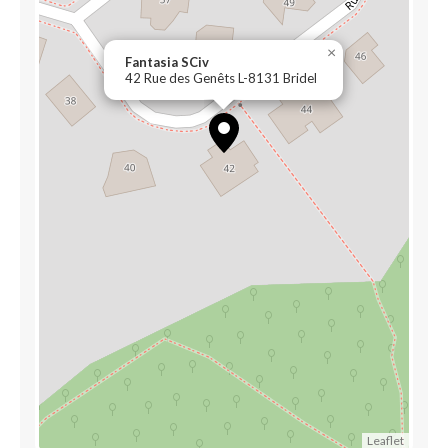
×
Fantasia SCiv
42 Rue des Genêts L-8131 Bridel
Leaflet