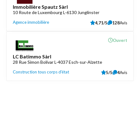
Immobilière Spautz Sàrl
10 Route de Luxembourg L-6130 Junglinster
Agence immobilière
4,71/5
128
Avis
Ouvert
LC Batimmo Sàrl
28 Rue Simon Bolivar L-4037 Esch-sur-Alzette
Construction tous corps d'état
5/5
4
Avis
Découvrez aussi
Maison.lu
Liens utiles