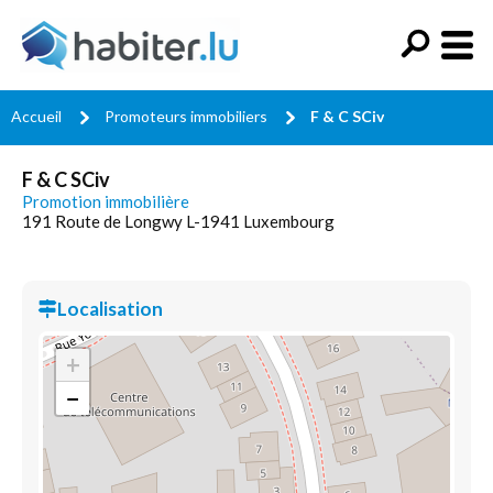
Accueil
Promoteurs immobiliers
F & C SCiv
F & C SCiv
Promotion immobilière
191 Route de Longwy L-1941 Luxembourg
Localisation
+
−