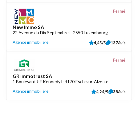
Fermé
New Immo SA
22 Avenue du Dix Septembre L-2550 Luxembourg
Agence immobilière
4,45/5
137
Avis
Fermé
GR Immotrust SA
1 Boulevard J-F Kennedy L-4170 Esch-sur-Alzette
Agence immobilière
4,24/5
38
Avis
Découvrez aussi
Maison.lu