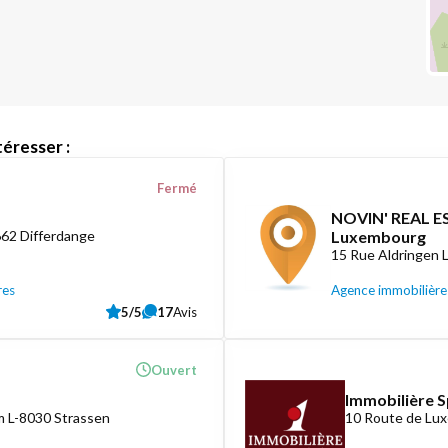
éresser :
Fermé
NOVIN' REAL ES
662 Differdange
Luxembourg
15 Rue Aldringen
res
Agence immobilière
5/5
17
Avis
Ouvert
Immobilière S
 L-8030 Strassen
10 Route de Lux