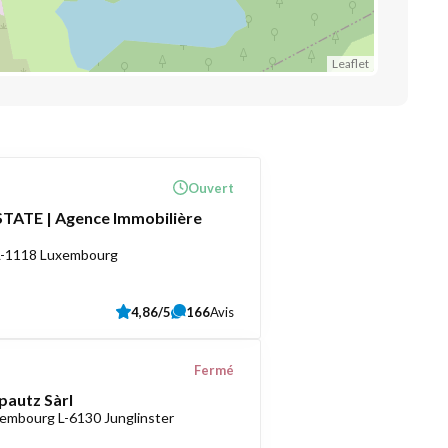
Leaflet
Ouvert
TATE | Agence Immobilière
 L-1118 Luxembourg
4,86/5
166
Avis
Fermé
pautz Sàrl
embourg L-6130 Junglinster