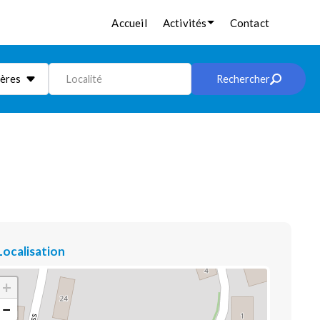
Accueil
Activités
Contact
ières
Localité
Rechercher
Localisation
+
−