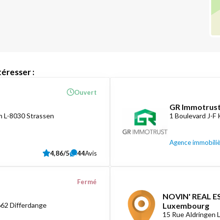
éresser :
Ouvert
GR Immotrust
 L-8030 Strassen
1 Boulevard J-F
Agence immobili
4,86/5
44
Avis
Fermé
NOVIN' REAL ES
662 Differdange
Luxembourg
15 Rue Aldringen