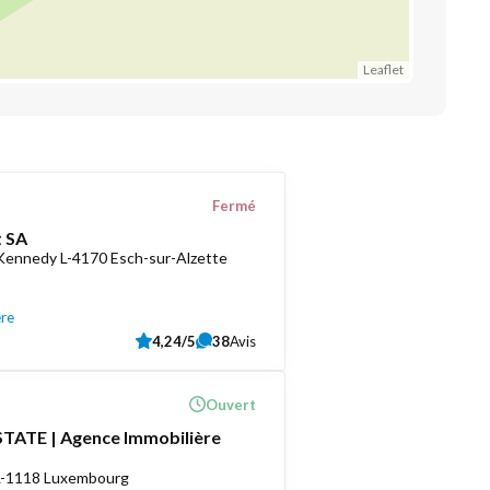
Leaflet
Fermé
 SA
 Kennedy L-4170 Esch-sur-Alzette
ère
4,24/5
38
Avis
Ouvert
TATE | Agence Immobilière
 L-1118 Luxembourg