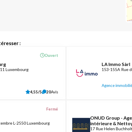
éresser :
Ouvert
urg
LA Immo Sàrl
1411 Luxembourg
153-155A Rue d
Agence immobili
4,55/5
20
Avis
Fermé
ONUD Group - Agen
ptembre L-2550 Luxembourg
intérieure & Nett
17 Rue Helen Buchholt