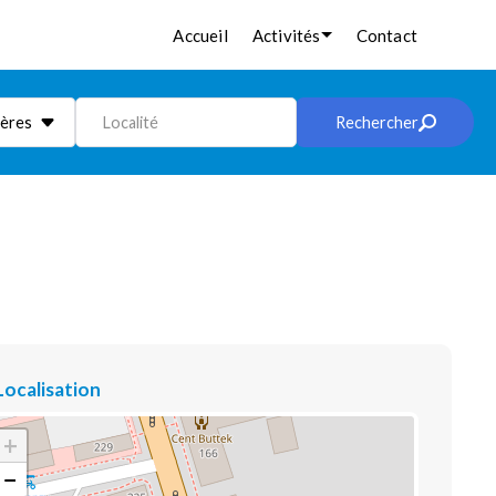
Accueil
Activités
Contact
ières
Localité
Rechercher
Localisation
+
−