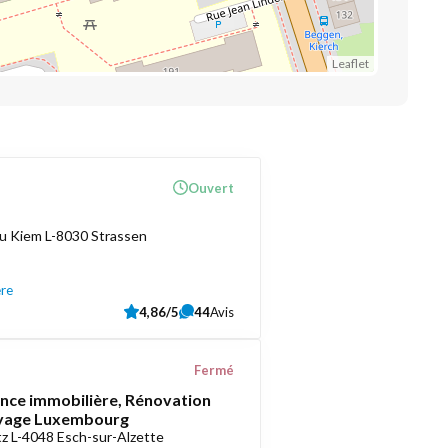
Leaflet
Ouvert
u Kiem L-8030 Strassen
ère
4,86/5
44
Avis
Fermé
ce immobilière, Rénovation
oyage Luxembourg
z L-4048 Esch-sur-Alzette