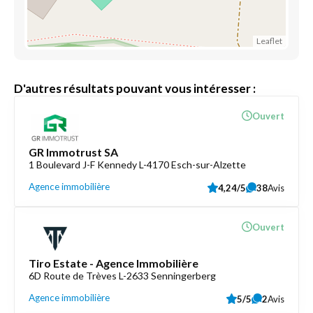
Leaflet
D'autres résultats pouvant vous intéresser :
Ouvert
GR Immotrust SA
1 Boulevard J-F Kennedy L-4170 Esch-sur-Alzette
Agence immobilière
4,24/5
38
Avis
Ouvert
Tiro Estate - Agence Immobilière
6D Route de Trèves L-2633 Senningerberg
Agence immobilière
5/5
2
Avis