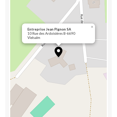
×
Entreprise Jean Pignon SA
10 Rue des Ardoisières B-6690
Vielsalm