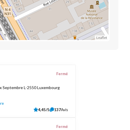
Leaflet
Fermé
ix Septembre L-2550 Luxembourg
ère
4,45/5
137
Avis
Fermé