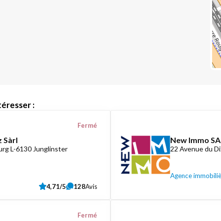
éresser :
Fermé
 Sàrl
New Immo SA
rg L-6130 Junglinster
22 Avenue du D
Agence immobili
4,71/5
128
Avis
Fermé