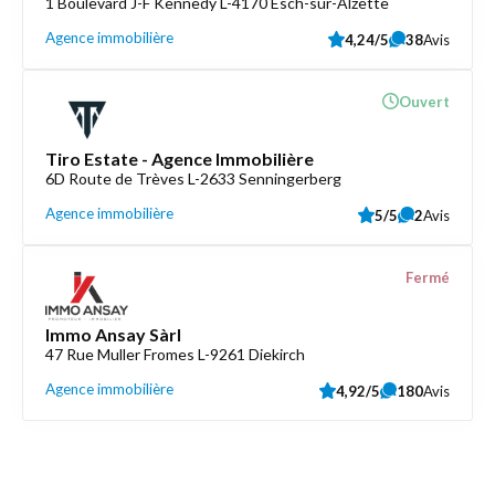
1 Boulevard J-F Kennedy L-4170 Esch-sur-Alzette
Agence immobilière
4,24/5
38
Avis
Ouvert
Tiro Estate - Agence Immobilière
6D Route de Trèves L-2633 Senningerberg
Agence immobilière
5/5
2
Avis
Fermé
Immo Ansay Sàrl
47 Rue Muller Fromes L-9261 Diekirch
Agence immobilière
4,92/5
180
Avis