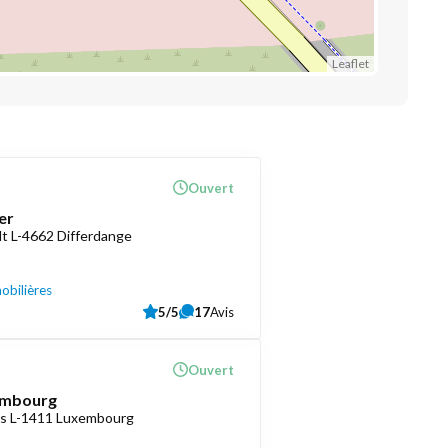
Leaflet
Ouvert
er
t L-4662 Differdange
obilières
5/5
17
Avis
Ouvert
embourg
as L-1411 Luxembourg