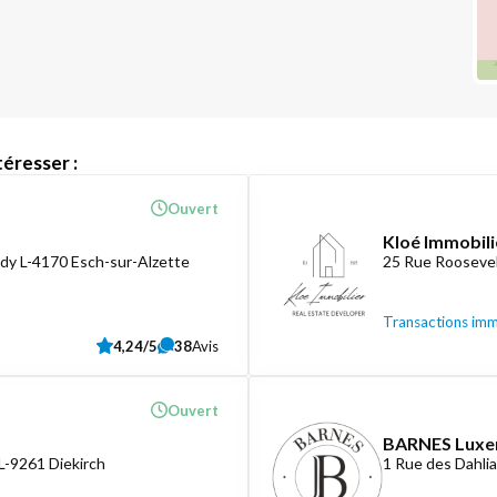
éresser :
Ouvert
Kloé Immobili
dy L-4170 Esch-sur-Alzette
25 Rue Roosevel
Transactions imm
4,24/5
38
Avis
Ouvert
BARNES Lux
L-9261 Diekirch
1 Rue des Dahli