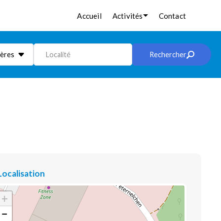
Accueil
Activités
Contact
ières
Localité
Rechercher
Localisation
+
−