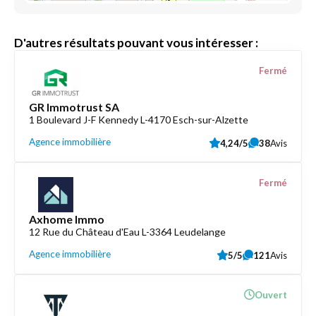
D'autres résultats pouvant vous intéresser :
Fermé
GR Immotrust SA
1 Boulevard J-F Kennedy L-4170 Esch-sur-Alzette
Agence immobilière
4,24/5
38
Avis
Fermé
Axhome Immo
12 Rue du Château d'Eau L-3364 Leudelange
Agence immobilière
5/5
121
Avis
Ouvert