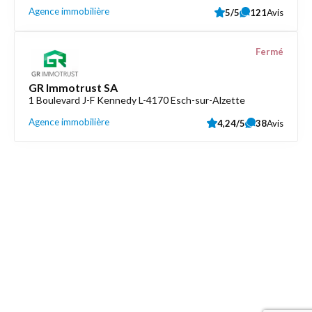
Agence immobilière
5/5
121
Avis
Fermé
GR Immotrust SA
1 Boulevard J-F Kennedy L-4170 Esch-sur-Alzette
Agence immobilière
4,24/5
38
Avis
Découvrez aussi
Maison.lu
Liens utiles
Contactez-nous
Mentions légales