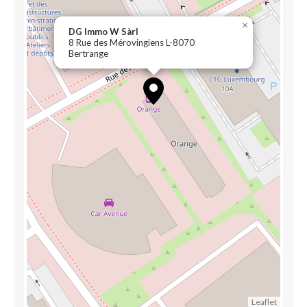
×
DG Immo W Sàrl
8 Rue des Mérovingiens L-8070
Bertrange
Leaflet