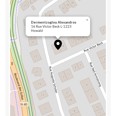
×
Dermentzoglou Alexandros
16 Rue Victor Beck L-1223
Howald