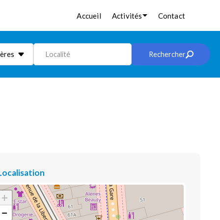
Accueil
Activités
Contact
ières
Localité
Rechercher
Localisation
+
−