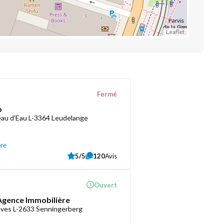
Leaflet
Fermé
o
au d'Eau L-3364 Leudelange
ère
5/5
120
Avis
Ouvert
 Agence Immobilière
èves L-2633 Senningerberg