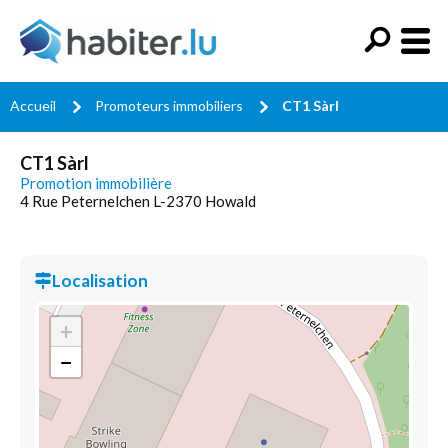
Accueil
Promoteurs immobiliers
CT1 Sàrl
CT1 Sàrl
Promotion immobilière
4 Rue Peternelchen L-2370 Howald
Localisation
+
−