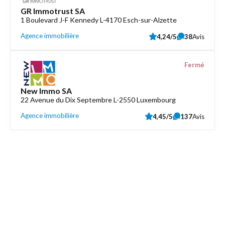
GR Immotrust SA
1 Boulevard J-F Kennedy L-4170 Esch-sur-Alzette
Agence immobilière
4,24/5
38
Avis
Fermé
New Immo SA
22 Avenue du Dix Septembre L-2550 Luxembourg
Agence immobilière
4,45/5
137
Avis
Découvrez aussi
Maison.lu
Liens utiles