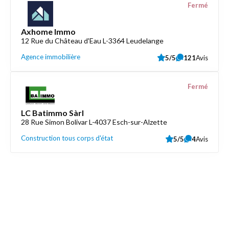
Fermé
Axhome Immo
12 Rue du Château d'Eau L-3364 Leudelange
Agence immobilière
5/5
121
Avis
Fermé
LC Batimmo Sàrl
28 Rue Simon Bolivar L-4037 Esch-sur-Alzette
Construction tous corps d'état
5/5
4
Avis
Découvrez aussi
Maison.lu