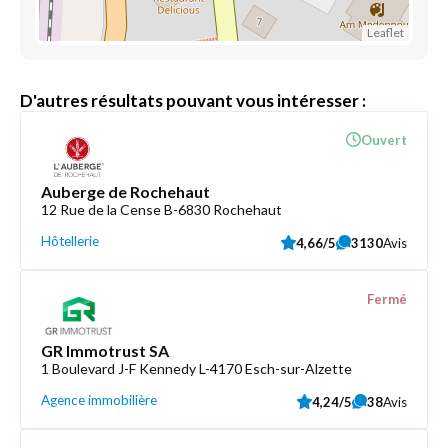
Leaflet
D'autres résultats pouvant vous intéresser :
Ouvert
Auberge de Rochehaut
12 Rue de la Cense B-6830 Rochehaut
Hôtellerie
4,66/5
3130
Avis
Fermé
GR Immotrust SA
1 Boulevard J-F Kennedy L-4170 Esch-sur-Alzette
Agence immobilière
4,24/5
38
Avis