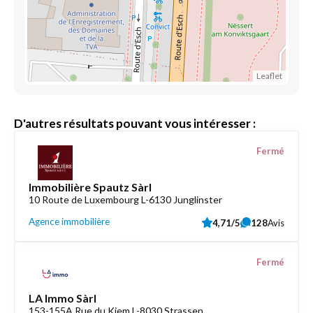
Leaflet
D'autres résultats pouvant vous intéresser :
Fermé
Immobilière Spautz Sàrl
10 Route de Luxembourg L-6130 Junglinster
Agence immobilière
4,71/5
128
Avis
Fermé
LA Immo Sàrl
153-155A Rue du Kiem L-8030 Strassen