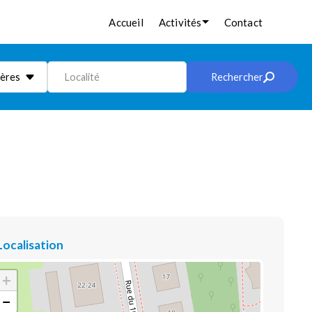
Accueil
Activités
Contact
ières
Localité
Rechercher
Localisation
+
−