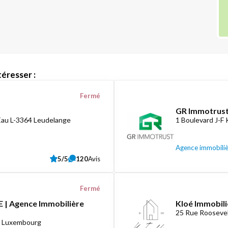
éresser :
Fermé
GR Immotrust
Eau L-3364 Leudelange
1 Boulevard J-F
Agence immobili
5/5
120
Avis
Fermé
 | Agence Immobilière
Kloé Immobili
25 Rue Roosevel
8 Luxembourg