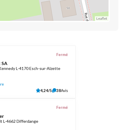
Leaflet
Fermé
 SA
 Kennedy L-4170 Esch-sur-Alzette
ère
4,24/5
38
Avis
Fermé
er
t L-4662 Differdange