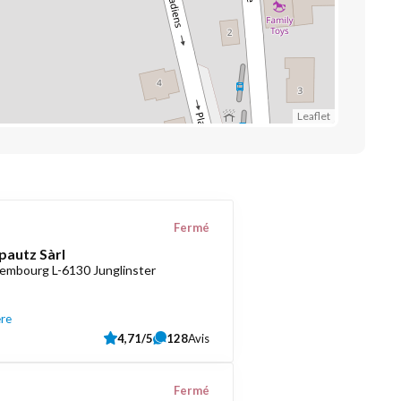
Leaflet
Fermé
pautz Sàrl
embourg L-6130 Junglinster
ère
4,71/5
128
Avis
Fermé