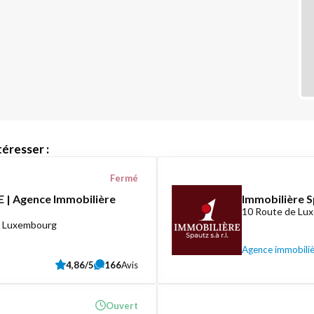
éresser :
Fermé
 | Agence Immobilière
Immobilière S
10 Route de Lux
8 Luxembourg
Agence immobili
4,86/5
166
Avis
Ouvert