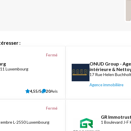
éresser :
Fermé
urg
ONUD Group - Agen
1411 Luxembourg
intérieure & Nett
17 Rue Helen Buchholt
Agence immobilière
4,55/5
20
Avis
Fermé
GR Immotrust
ptembre L-2550 Luxembourg
1 Boulevard J-F