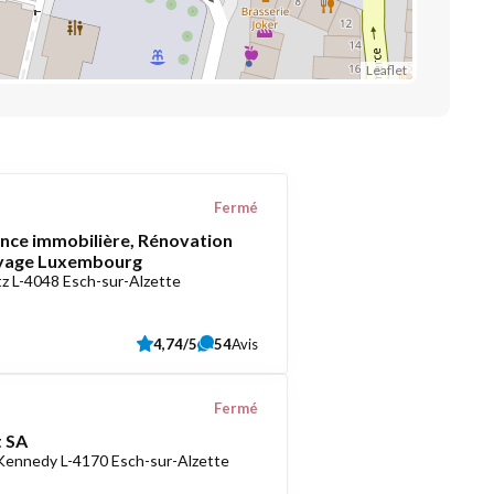
Leaflet
Fermé
ce immobilière, Rénovation
oyage Luxembourg
z L-4048 Esch-sur-Alzette
4,74/5
54
Avis
Fermé
 SA
 Kennedy L-4170 Esch-sur-Alzette