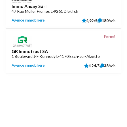
Immo Ansay Sàrl
47 Rue Muller Fromes L-9261 Diekirch
Agence immobilière
4,92/5
180
Avis
Fermé
GR Immotrust SA
1 Boulevard J-F Kennedy L-4170 Esch-sur-Alzette
Agence immobilière
4,24/5
38
Avis
Découvrez aussi
Maison.lu
Liens utiles