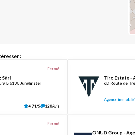
éresser :
Fermé
 Sàrl
Tiro Estate -
rg L-6130 Junglinster
6D Route de Tr
Agence immobili
4,71/5
128
Avis
Fermé
ONUD Group - Agen