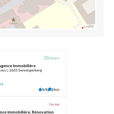
Leaflet
Ouvert
 Agence Immobilière
èves L-2633 Senningerberg
ère
5/5
2
Avis
Fermé
ce immobilière, Rénovation