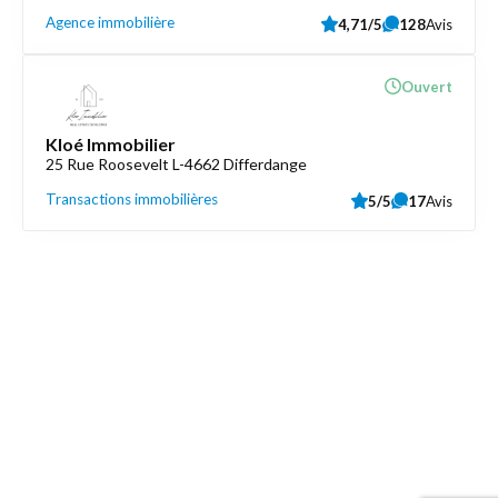
Agence immobilière
4,71/5
128
Avis
Ouvert
Kloé Immobilier
25 Rue Roosevelt L-4662 Differdange
Transactions immobilières
5/5
17
Avis
Découvrez aussi
Maison.lu
Liens utiles
Contactez-nous
Mentions légales