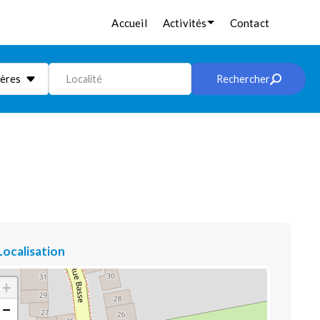
Accueil
Activités
Contact
ières
Localité
Rechercher
Localisation
+
−