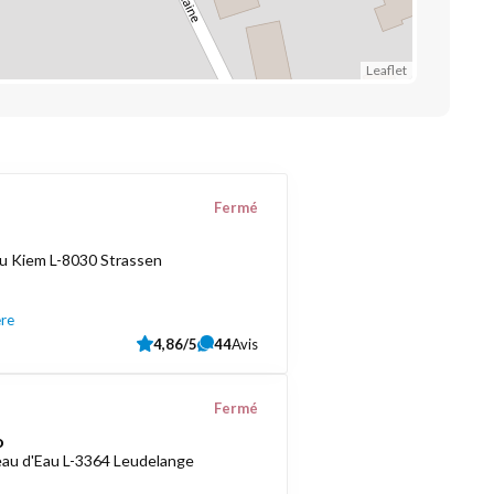
Leaflet
Fermé
u Kiem L-8030 Strassen
ère
4,86/5
44
Avis
Fermé
o
au d'Eau L-3364 Leudelange