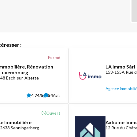
éresser :
Fermé
mmobilière, Rénovation
LA Immo Sàrl
e Luxembourg
153-155A Rue d
048 Esch-sur-Alzette
Agence immobili
4,74/5
54
Avis
Ouvert
ce Immobilière
Axhome Imm
-2633 Senningerberg
12 Rue du Châte