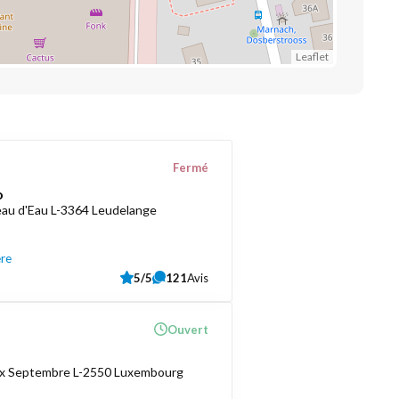
Leaflet
Fermé
o
au d'Eau L-3364 Leudelange
ère
5/5
121
Avis
Ouvert
ix Septembre L-2550 Luxembourg