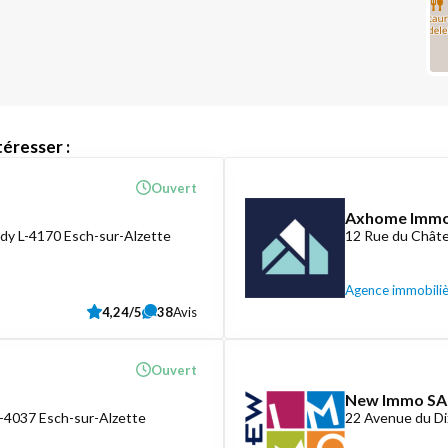
éresser :
Ouvert
Axhome Imm
dy L-4170 Esch-sur-Alzette
12 Rue du Châte
Agence immobili
4,24/5
38
Avis
Ouvert
New Immo SA
L-4037 Esch-sur-Alzette
22 Avenue du D