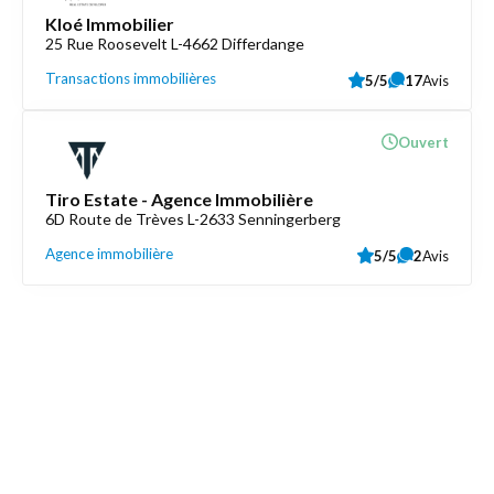
Kloé Immobilier
25 Rue Roosevelt L-4662 Differdange
Transactions immobilières
5/5
17
Avis
Ouvert
Tiro Estate - Agence Immobilière
6D Route de Trèves L-2633 Senningerberg
Agence immobilière
5/5
2
Avis
Découvrez aussi
Maison.lu
Liens utiles