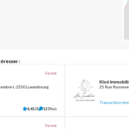
éresser :
Fermé
Kloé Immobili
ptembre L-2550 Luxembourg
25 Rue Roosevel
Transactions imm
4,45/5
137
Avis
Fermé