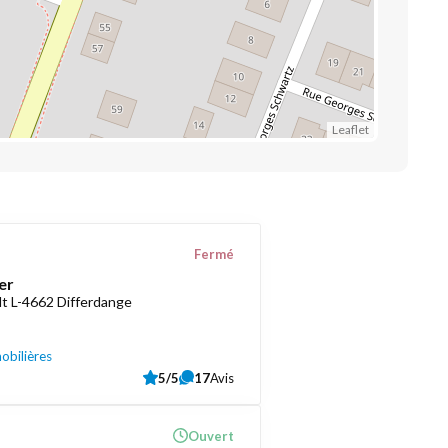
Leaflet
Fermé
er
t L-4662 Differdange
obilières
5/5
17
Avis
Ouvert