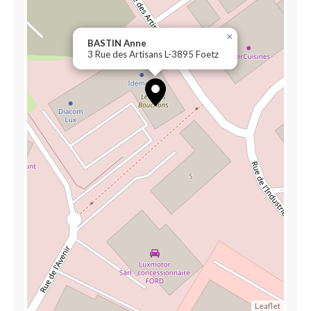
×
BASTIN Anne
3 Rue des Artisans L-3895 Foetz
Leaflet