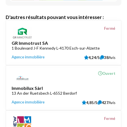
D'autres résultats pouvant vous intéresser :
Fermé
GR Immotrust SA
1 Boulevard J-F Kennedy L-4170 Esch-sur-Alzette
Agence immobilière
4,24/5
38
Avis
Ouvert
Immobilux Sàrl
13 An der Ruetsbech L-6552 Berdorf
Agence immobilière
4,85/5
427
Avis
Fermé