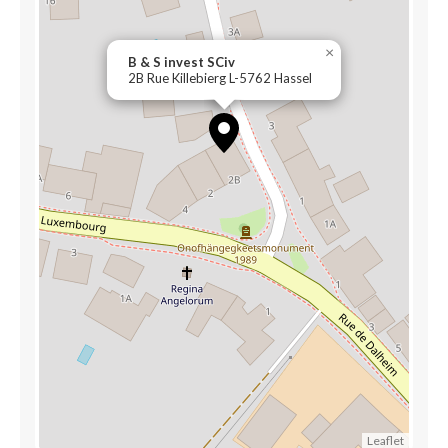
×
B & S invest SCiv
2B Rue Killebierg L-5762 Hassel
Leaflet