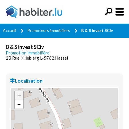
Accueil
Promoteurs immobiliers
B & S invest SCiv
B & S invest SCiv
Promotion immobilière
2B Rue Killebierg L-5762 Hassel
Localisation
+
−